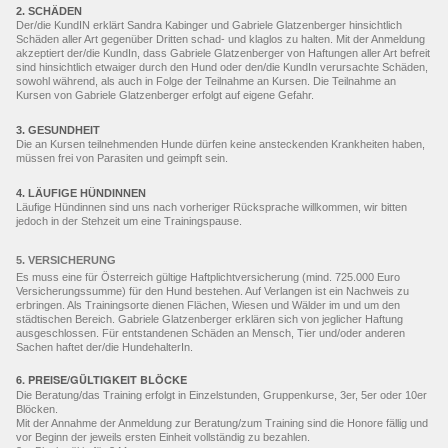
2. SCHÄDEN
Der/die KundIN erklärt Sandra Kabinger und Gabriele Glatzenberger hinsichtlich
Schäden aller Art gegenüber Dritten schad- und klaglos zu halten. Mit der Anmeldung
akzeptiert der/die KundIn, dass Gabriele Glatzenberger von Haftungen aller Art befreit
sind hinsichtlich etwaiger durch den Hund oder den/die KundIn verursachte Schäden,
sowohl während, als auch in Folge der Teilnahme an Kursen. Die Teilnahme an
Kursen von Gabriele Glatzenberger erfolgt auf eigene Gefahr.
3. GESUNDHEIT
Die an Kursen teilnehmenden Hunde dürfen keine ansteckenden Krankheiten haben,
müssen frei von Parasiten und geimpft sein.
4. LÄUFIGE HÜNDINNEN
Läufige Hündinnen sind uns nach vorheriger Rücksprache willkommen, wir bitten
jedoch in der Stehzeit um eine Trainingspause.
5. VERSICHERUNG
Es muss eine für Österreich gültige Haftplichtversicherung (mind. 725.000 Euro
Versicherungssumme) für den Hund bestehen. Auf Verlangen ist ein Nachweis zu
erbringen. Als Trainingsorte dienen Flächen, Wiesen und Wälder im und um den
städtischen Bereich. Gabriele Glatzenberger erklären sich von jeglicher Haftung
ausgeschlossen. Für entstandenen Schäden an Mensch, Tier und/oder anderen
Sachen haftet der/die HundehalterIn.
6. PREISE/GÜLTIGKEIT BLÖCKE
Die Beratung/das Training erfolgt in Einzelstunden, Gruppenkurse, 3er, 5er oder 10er
Blöcken.
Mit der Annahme der Anmeldung zur Beratung/zum Training sind die Honore fällig und
vor Beginn der jeweils ersten Einheit vollständig zu bezahlen.