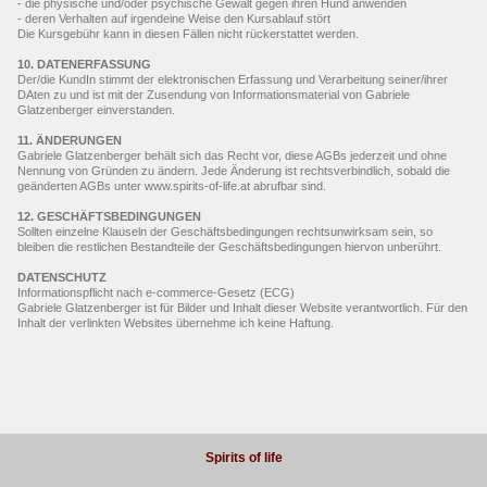
- die physische und/oder psychische Gewalt gegen ihren Hund anwenden
- deren Verhalten auf irgendeine Weise den Kursablauf stört
Die Kursgebühr kann in diesen Fällen nicht rückerstattet werden.
10. DATENERFASSUNG
Der/die KundIn stimmt der elektronischen Erfassung und Verarbeitung seiner/ihrer
DAten zu und ist mit der Zusendung von Informationsmaterial von Gabriele
Glatzenberger einverstanden.
11. ÄNDERUNGEN
Gabriele Glatzenberger behält sich das Recht vor, diese AGBs jederzeit und ohne
Nennung von Gründen zu ändern. Jede Änderung ist rechtsverbindlich, sobald die
geänderten AGBs unter www.spirits-of-life.at abrufbar sind.
12. GESCHÄFTSBEDINGUNGEN
Sollten einzelne Klauseln der Geschäftsbedingungen rechtsunwirksam sein, so
bleiben die restlichen Bestandteile der Geschäftsbedingungen hiervon unberührt.
DATENSCHUTZ
Informationspflicht nach e-commerce-Gesetz (ECG)
Gabriele Glatzenberger ist für Bilder und Inhalt dieser Website verantwortlich. Für den
Inhalt der verlinkten Websites übernehme ich keine Haftung.
Spirits of life