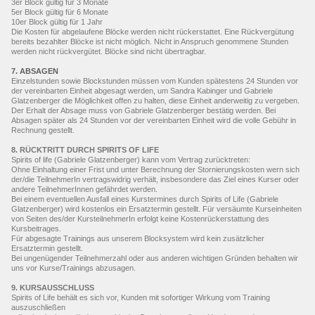
3er Block gültig für 3 Monate
5er Block gültig für 6 Monate
10er Block gültig für 1 Jahr
Die Kosten für abgelaufene Blöcke werden nicht rückerstattet. Eine Rückvergütung
bereits bezahlter Blöcke ist nicht möglich. Nicht in Anspruch genommene Stunden
werden nicht rückvergütet. Blöcke sind nicht übertragbar.
7. ABSAGEN
Einzelstunden sowie Blockstunden müssen vom Kunden spätestens 24 Stunden vor
der vereinbarten Einheit abgesagt werden, um Sandra Kabinger und Gabriele
Glatzenberger die Möglichkeit offen zu halten, diese Einheit anderweitig zu vergeben.
Der Erhalt der Absage muss von Gabriele Glatzenberger bestätig werden. Bei
Absagen später als 24 Stunden vor der vereinbarten Einheit wird die volle Gebühr in
Rechnung gestellt.
8. RÜCKTRITT DURCH SPIRITS OF LIFE
Spirits of life (Gabriele Glatzenberger) kann vom Vertrag zurücktreten:
Ohne Einhaltung einer Frist und unter Berechnung der Stornierungskosten wern sich
der/die TeilnehmerIn vertragswidrig verhält, insbesondere das Ziel eines Kurser oder
andere TeilnehmerInnen gefährdet werden.
Bei einem eventuellen Ausfall eines Kurstermines durch Spirits of Life (Gabriele
Glatzenberger) wird kostenlos ein Ersatztermin gestellt. Für versäumte Kurseinheiten
von Seiten des/der KursteilnehmerIn erfolgt keine Kostenrückerstattung des
Kursbeitrages.
Für abgesagte Trainings aus unserem Blocksystem wird kein zusätzlicher
Ersatztermin gestellt.
Bei ungenügender Teilnehmerzahl oder aus anderen wichtigen Gründen behalten wir
uns vor Kurse/Trainings abzusagen.
9. KURSAUSSCHLUSS
Spirits of Life behält es sich vor, Kunden mit sofortiger Wirkung vom Training
auszuschließen